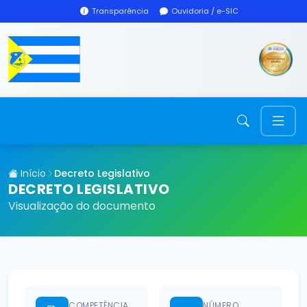
Transparência
Ouvidoria / e-SIC
Início
Decreto Legislativo
DECRETO LEGISLATIVO
Visualização do documento
COMPETÊNCIA
NÚMERO