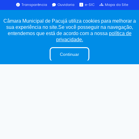
Transparência
Ouvidoria
e-SIC
Mapa do Site
Câmara Municipal de Pacujá utiliza cookies para melhorar a
Institucional
sua experiência no site.Se você posseguir na navegação,
entendemos que está de acordo com a nossa
política de
A Câmara
privacidade.
E-Sic
Continuar
Ouvidoria
Lei Orgânica
Regimento Interno
Dicionário Legislativo
Organização Institucional
Acesso à Informação
Licitações
Contratos na Integra
Publicações