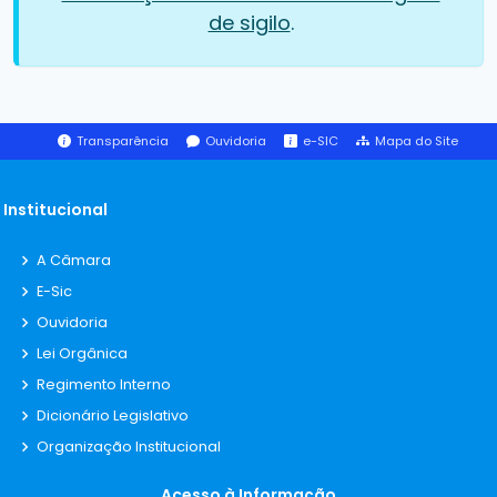
de sigilo
.
Transparência
Ouvidoria
e-SIC
Mapa do Site
Institucional
A Câmara
E-Sic
Ouvidoria
Lei Orgânica
Regimento Interno
Dicionário Legislativo
Organização Institucional
Acesso à Informação