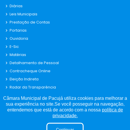
Diárias
Leis Municipais
Prestação de Contas
Portarias
Ouvidoria
E-Sic
Matérias
Detalhamento de Pessoal
Contracheque Online
Eleição Indireta
Radar da Transparência
Convênio
Câmara Municipal de Pacujá utiliza cookies para melhorar a
Obras
sua experiência no site.Se você posseguir na navegação,
entendemos que está de acordo com a nossa
política de
Fiscal de Contrato
privacidade.
Parecer TCE
Estagiários
Continuar