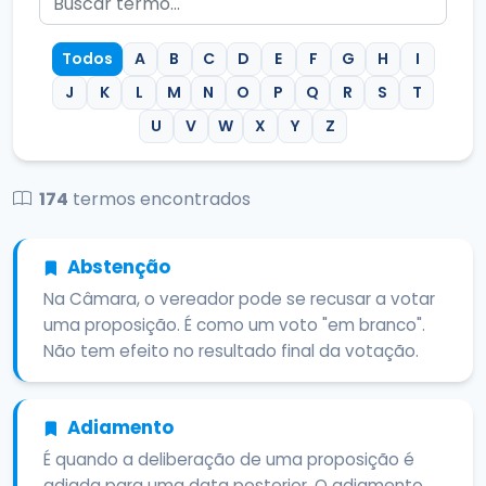
Todos
A
B
C
D
E
F
G
H
I
J
K
L
M
N
O
P
Q
R
S
T
U
V
W
X
Y
Z
174
termos encontrados
Abstenção
Na Câmara, o vereador pode se recusar a votar
uma proposição. É como um voto "em branco".
Não tem efeito no resultado final da votação.
Adiamento
É quando a deliberação de uma proposição é
adiada para uma data posterior. O adiamento