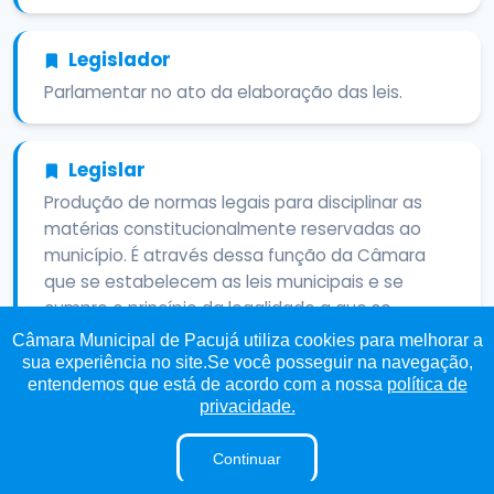
Legislador
Parlamentar no ato da elaboração das leis.
Legislar
Produção de normas legais para disciplinar as
matérias constitucionalmente reservadas ao
município. É através dessa função da Câmara
que se estabelecem as leis municipais e se
cumpre o princípio da legalidade a que se
submete a Administração Pública no chamado
Câmara Municipal de Pacujá utiliza cookies para melhorar a
Estado Democrático de Direito.
sua experiência no site.Se você posseguir na navegação,
entendemos que está de acordo com a nossa
política de
privacidade.
Legislatura
Continuar
Período em que dura um mandato parlamentar