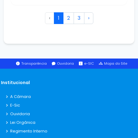
‹
1
2
3
›
Transparência
Ouvidoria
e-SIC
Mapa do Site
Institucional
A Câmara
E-Sic
Ouvidoria
Lei Orgânica
Regimento Interno