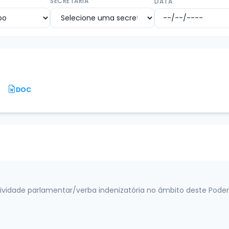
SECRETARIA
DATA
DOC
vidade parlamentar/verba indenizatória no âmbito deste Poder L