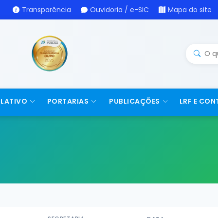
Transparência
Ouvidoria / e-SIC
Mapa do site
SLATIVO
PORTARIAS
PUBLICAÇÕES
LRF E CON