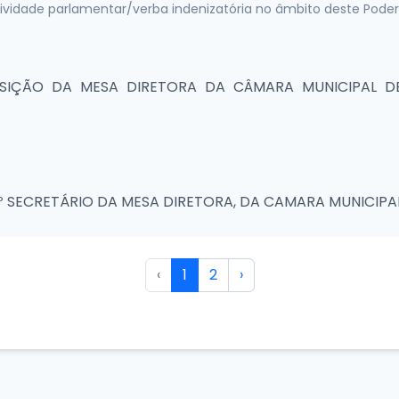
vidade parlamentar/verba indenizatória no âmbito deste Poder L
IÇÃO DA MESA DIRETORA DA CÂMARA MUNICIPAL DE
 SECRETÁRIO DA MESA DIRETORA, DA CAMARA MUNICIPA
‹
1
2
›
das contas 1° Quadrimestre de 2024.
das contas 3° Quadrimestre de 2023.