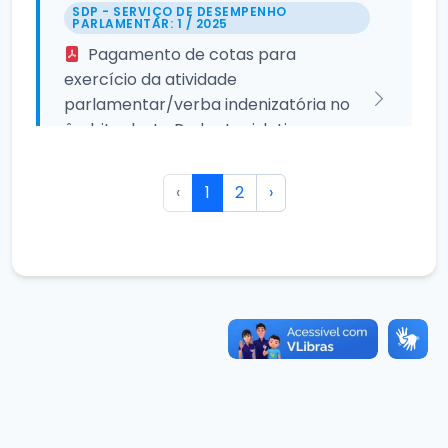
SDP - SERVIÇO DE DESEMPENHO
PARLAMENTAR: 1 / 2025
Pagamento de cotas para
exercício da atividade
parlamentar/verba indenizatória no
âmbito deste Poder Legislativo
Municipal.
14/05/2025
‹
1
2
›
OUTRAS PUBLICAÇÕES: 1 / 2024
REGISTRO DE CHAPA PARA
COMPOSIÇÃO DA MESA DIRETORA DA
CÂMARA MUNICIPAL DE PACUJÁ PARA
O BIÊNIO 2025/2026.
30/12/2024