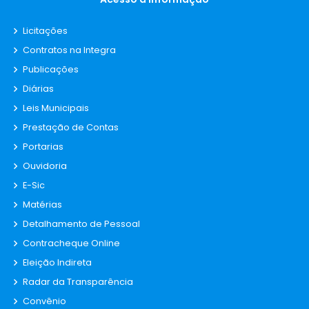
20/01/2024
Licitações
Contratos na Integra
OUTRAS PUBLICAÇÕES: 1 / 2022
Publicações
Diárias
Relatório Resultado da Totalização.
Leis Municipais
Eleições Municipais 2020 14990 -
Prestação de Contas
PACUJÁ - CE 1º Turno
Portarias
03/11/2022
Ouvidoria
E-Sic
Matérias
OUTRAS PUBLICAÇÕES: 1 / 2022
Detalhamento de Pessoal
Contracheque Online
Eu, Fernando Alves de Brito, Presidente
Eleição Indireta
Interino da Câmara Municipal de
Radar da Transparência
Pacujá, no uso das atribuições legais,
venho DECLARAR, a EXTINÇAO DO
Convênio