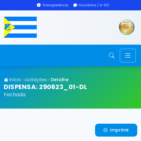
Transparência
Ouvidoria / e-SIC
Início
Licitações
Detalhe
DISPENSA: 290623_01-DL
Fechada
Imprimir