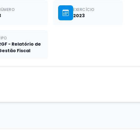
NÚMERO
EXERCÍCIO
3
2023
TIPO
RGF - Relatório de
Gestão Fiscal