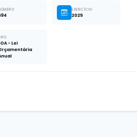
NÚMERO
EXERCÍCIO
694
2025
TIPO
LOA - Lei
Orçamentária
Anual