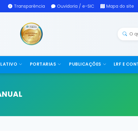
Transparência
Ouvidoria / e-SIC
Mapa do site
SLATIVO
PORTARIAS
PUBLICAÇÕES
LRF E CON
ANUAL