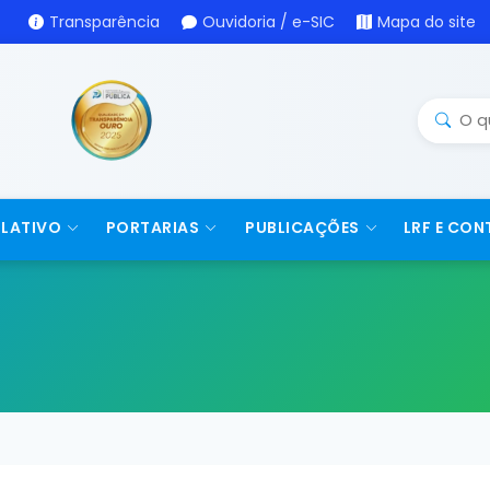
Transparência
Ouvidoria / e-SIC
Mapa do site
SLATIVO
PORTARIAS
PUBLICAÇÕES
LRF E CON