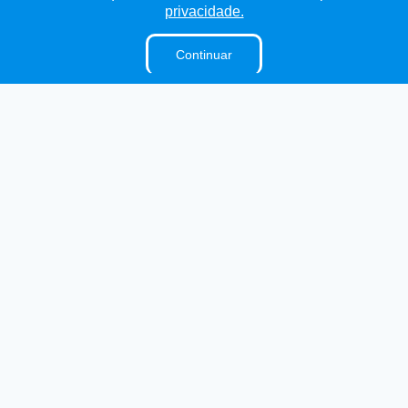
privacidade.
Continuar
Transparência
Ouvidoria
e-SIC
Mapa do Site
Institucional
A Câmara
E-Sic
Ouvidoria
Lei Orgânica
Regimento Interno
Dicionário Legislativo
Organização Institucional
Acesso à Informação