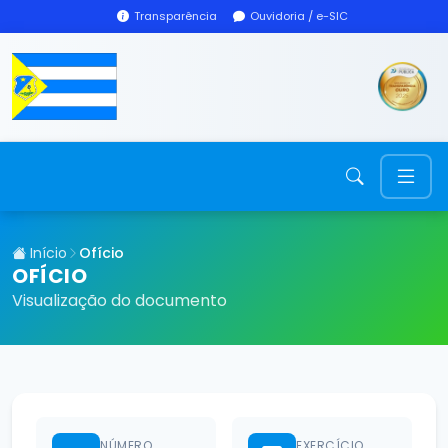
Transparência
Ouvidoria / e-SIC
Início
Ofício
OFÍCIO
Visualização do documento
NÚMERO
EXERCÍCIO