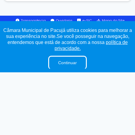
Transparência
Ouvidoria
e-SIC
Mapa do Site
Câmara Municipal de Pacujá utiliza cookies para melhorar a
sua experiência no site.Se você posseguir na navegação,
Institucional
entendemos que está de acordo com a nossa
política de
privacidade.
A Câmara
E-Sic
Continuar
Ouvidoria
Lei Orgânica
Regimento Interno
Dicionário Legislativo
Organização Institucional
Acesso à Informação
Licitações