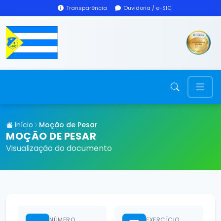
Transparência
Ouvidoria / e-SIC
Início
Moção de Pesar
MOÇÃO DE PESAR
Visualização do documento
NÚMERO
EXERCÍCIO