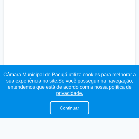
Câmara Municipal de Pacujá utiliza cookies para melhorar a
sua experiência no site.Se você posseguir na navegação,
entendemos que está de acordo com a nossa
política de
Transparência
Ouvidoria
e-SIC
Mapa do Site
privacidade.
Continuar
Institucional
A Câmara
E-Sic