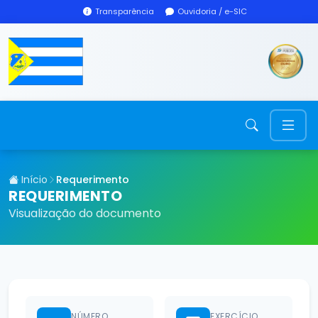
Transparência
Ouvidoria / e-SIC
Início
Requerimento
REQUERIMENTO
Visualização do documento
NÚMERO
EXERCÍCIO