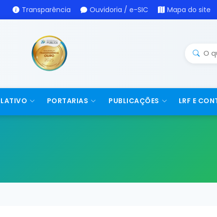
Transparência
Ouvidoria / e-SIC
Mapa do site
SLATIVO
PORTARIAS
PUBLICAÇÕES
LRF E CON