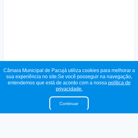
Câmara Municipal de Pacujá utiliza cookies para melhorar a
sua experiência no site.Se você posseguir na navegação,
entendemos que está de acordo com a nossa
política de
Transparência
Ouvidoria
e-SIC
Mapa do Site
privacidade.
Institucional
Continuar
A Câmara
E-Sic
Ouvidoria