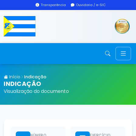
Transparência
Ouvidoria / e-SIC
Início
Indicação
INDICAÇÃO
Visualização do documento
NÚMERO
EXERCÍCIO