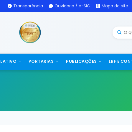
Transparência
Ouvidoria / e-SIC
Mapa do site
SLATIVO
PORTARIAS
PUBLICAÇÕES
LRF E CON