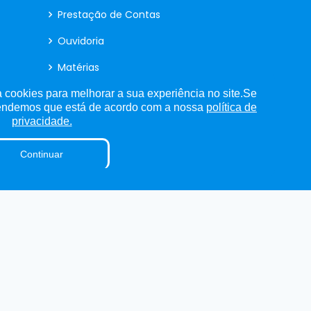
Prestação de Contas
Ouvidoria
Matérias
Contracheque Online
 cookies para melhorar a sua experiência no site.Se
tendemos que está de acordo com a nossa
política de
Radar da Transparência
privacidade.
Obras
Continuar
Parecer TCE
Sigilo de Documentos
LAI
Detalhamento de Pessoal
Organização Institucional
Terceirizados