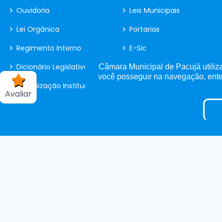
Ouvidoria
Leis Municipais
Lei Orgânica
Portarias
Regimento Interno
E-Sic
Dicionário Legislativo
Detalhamento de Pessoal
Câmara Municipal de Pacujá utiliza
você posseguir na navegação, en
Organização Institucional
Eleição Indireta
Avaliar
Convênio
Fiscal de Contrato
Estagiários
LGPD
Tabela de Diárias
Pesquisa de Satisfação
Processos Seletivos