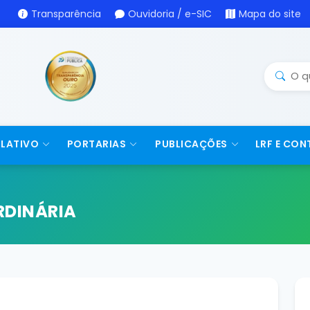
Transparência
Ouvidoria / e-SIC
Mapa do site
SLATIVO
PORTARIAS
PUBLICAÇÕES
LRF E CON
RDINÁRIA